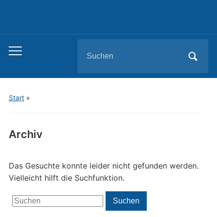
Search
Toggle
for:
mobile
menu
Start
»
Archiv
Das Gesuchte konnte leider nicht gefunden werden.
Vielleicht hilft die Suchfunktion.
Search
Suchen
for: