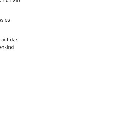
n unfair!
ss es
 auf das
enkind