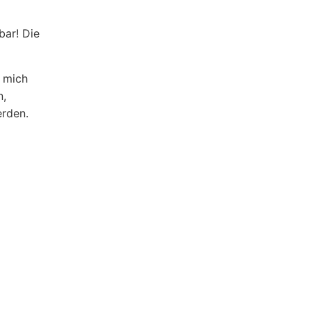
bar! Die
r mich
n,
erden.