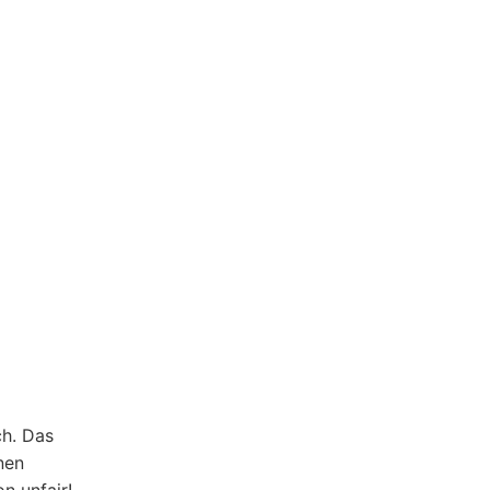
ch. Das
nen